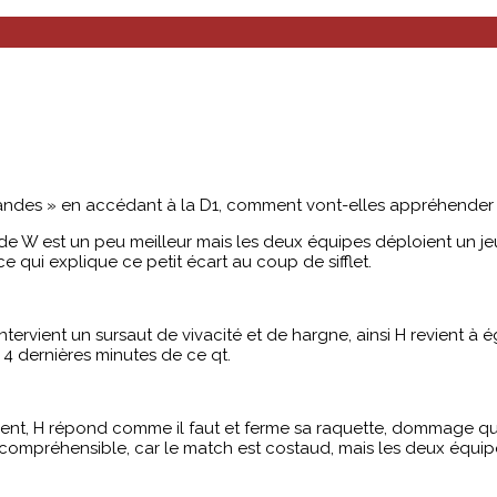
randes » en accédant à la D1, comment vont-elles appréhender 
de W est un peu meilleur mais les deux équipes déploient un jeu
e qui explique ce petit écart au coup de sifflet.
intervient un sursaut de vivacité et de hargne, ainsi H revient à
 4 dernières minutes de ce qt.
ement, H répond comme il faut et ferme sa raquette, dommage que
n compréhensible, car le match est costaud, mais les deux équipes