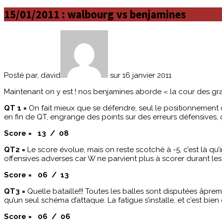
15/01/2011 : walbourg vs benjamines
Posté par, david
sur 16 janvier 2011
Maintenant on y est ! nos benjamines aborde « la cour des g
QT 1 =
On fait mieux que se défendre, seul le positionnement 
en fin de QT, engrange des points sur des erreurs défensives, c
Score = 13 / 08
QT2 =
Le score évolue, mais on reste scotché à -5, c’est là qu’
offensives adverses car W ne parvient plus à scorer durant les
Score = 06 / 13
QT3 =
Quelle bataille!!! Toutes les balles sont disputées âpr
qu’un seul schéma d’attaque. La fatigue s’installe, et c’est bie
Score = 06 / 06