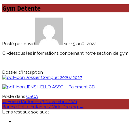
Gym Detente
Posté par, david
sur 15 août 2022
Ci-dessous les informations concernant notre section de gym 
Dossier d’inscription
Dossier Complet 2026/2027
LIENS HELLO ASSO – Paiement CB
Posté dans
CSCA
Poste
←
Foire d’Automne 7 Novembre 2021
Bourse Petite Enfance / Vide Dresing
→
navigation
Liens réseaux sociaux :