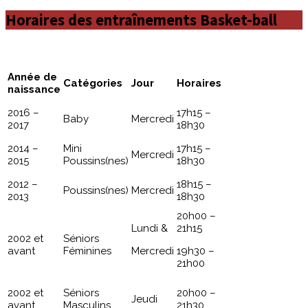
Horaires des entraînements Basket-ball
Année de
Catégories
Jour
Horaires
naissance
2016 –
17h15 –
Baby
Mercredi
2017
18h30
2014 –
Mini
17h15 –
Mercredi
2015
Poussins(nes)
18h30
2012 –
18h15 –
Poussins(nes)
Mercredi
2013
18h30
20h00 –
Lundi &
21h15
2002 et
Séniors
avant
Féminines
Mercredi
19h30 –
21h00
2002 et
Séniors
20h00 –
Jeudi
avant
Masculins
21h30