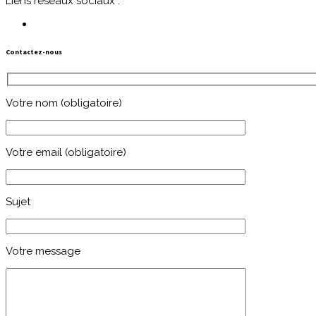
Liens réseaux sociaux :
messages
Contactez-nous
Votre nom (obligatoire)
Votre email (obligatoire)
Sujet
Votre message