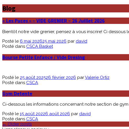
Blog
« Les Puces » – VIDE GRENIER – 26 Juillet 2026
Bientôt notre vide grenier, pensez à vous inscrire! Ci dessous l
Posté le
6 mai 2026
25 mai 2026
par
david
Posté dans
CSCA Basket
Bourse Petite Enfance / Vide Dresing
Posté le
25 août 2025
26 février 2026
par
Valerie Ortiz
Posté dans
CSCA
Gym Detente
Ci-dessous les informations concernant notre section de gym
Posté le
15 août 2022
6 août 2026
par
david
Posté dans
CSCA
Navigation
←
Older posts