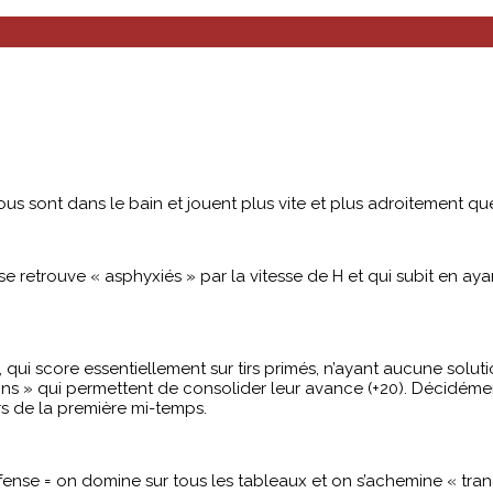
us sont dans le bain et jouent plus vite et plus adroitement qu
 retrouve « asphyxiés » par la vitesse de H et qui subit en aya
O, qui score essentiellement sur tirs primés, n’ayant aucune sol
ssins » qui permettent de consolider leur avance (+20). Décidém
s de la première mi-temps.
défense = on domine sur tous les tableaux et on s’achemine « tr