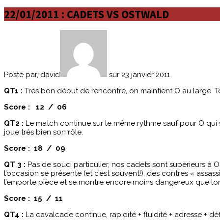
22/01/2011 : CADETS VS OSTWALD
Posté par, david
sur 23 janvier 2011
QT1 :
Très bon début de rencontre, on maintient O au large. To
Score : 12 / 06
QT2 :
Le match continue sur le même rythme sauf pour O qui se
joue très bien son rôle.
Score : 18 / 09
QT 3 :
Pas de souci particulier, nos cadets sont supérieurs à 
l’occasion se présente (et c’est souvent!), des contres « assa
l’emporte pièce et se montre encore moins dangereux que lor
Score : 15 / 11
QT4 :
La cavalcade continue, rapidité + fluidité + adresse + 