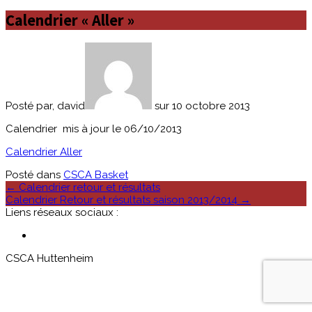
Calendrier « Aller »
Posté par, david
sur 10 octobre 2013
Calendrier mis à jour le 06/10/2013
Calendrier Aller
Posté dans
CSCA Basket
Poste
←
Calendrier retour et résultats
Calendrier Retour et résultats saison 2013/2014
→
navigation
Liens réseaux sociaux :
CSCA Huttenheim