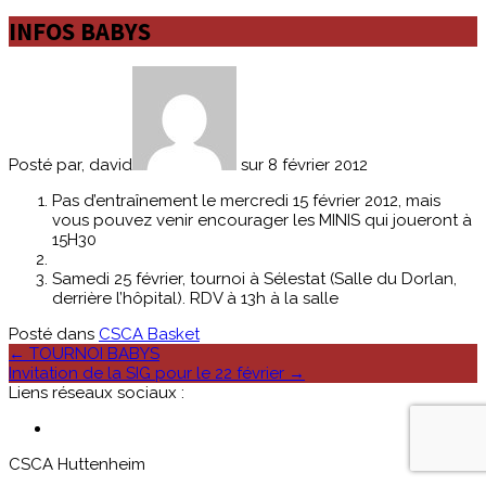
INFOS BABYS
Posté par, david
sur 8 février 2012
Pas d’entraînement le mercredi 15 février 2012, mais
vous pouvez venir encourager les MINIS qui joueront à
15H30
Samedi 25 février, tournoi à Sélestat (Salle du Dorlan,
derrière l’hôpital). RDV à 13h à la salle
Posté dans
CSCA Basket
Poste
←
TOURNOI BABYS
Invitation de la SIG pour le 22 février
→
navigation
Liens réseaux sociaux :
CSCA Huttenheim