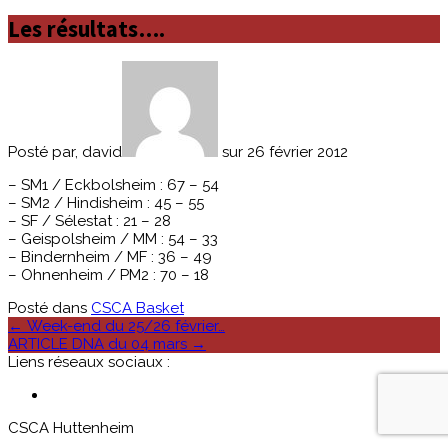
Les résultats….
Posté par, david
sur 26 février 2012
– SM1 / Eckbolsheim : 67 – 54
– SM2 / Hindisheim : 45 – 55
– SF / Sélestat : 21 – 28
– Geispolsheim / MM : 54 – 33
– Bindernheim / MF : 36 – 49
– Ohnenheim / PM2 : 70 – 18
Posté dans
CSCA Basket
Poste
←
Week-end du 25/26 février…
ARTICLE DNA du 04 mars
→
navigation
Liens réseaux sociaux :
CSCA Huttenheim