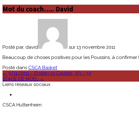
Mot du coach….. David
Posté par, david
sur 13 novembre 2011
Beaucoup de choses positives pour les Poussins, à confirmer
Posté dans
CSCA Basket
Poste
←
5/11/2011 – Erstein vs Cadets : 63 – 57
STAGE DE NOEL
→
navigation
Liens réseaux sociaux :
CSCA Huttenheim