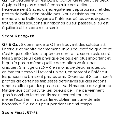
Q2 :
Le deuxième QT est plus brouillon de la part des deux
équipes. H a plus de mal à construire ces actions,
heureusement S avec un jeu également approximatif et des
pertes de balles n’en profite pas. Nous assistons, tout de
même, à une belle bagarre à l’intérieur, où les deux équipes
trouvent des solutions sur rebonds ou sur passes.Le jeu est
équilibré et le score reste serré.
Score Q2 : 29-28
Q3 & Q4 :
S commence le QT en trouvant des solutions à
l’intérieur et montre par moment un jeu collectif de qualité et
c’est H qui cette fois-ci opère en contre. Le score reste serré.
Mais S impose un défi physique de plus en plus important et
H qui n’a pas la même qualité de rotation va finir par
craquer : S inflige un 10 – 0 en moins de deux minutes qui
enlève tout espoir. H revient un peu, en scorant à l’intérieur…
les joueurs ne baissent pas les bras. Cependant S continue à
profiter de certaines faiblesses défensives sur des actions
simples telles que des passes-et -va, H manque de vigilance.
Malgré leur combativité, les joueurs de H ne parviennent
pas à combler le retard, ils maintiennent tout de
même l’écart en fin de partie et obtiennent une défaite
honorable…S aura eu peur pendant une mi-temps !
Score Final : 67-51