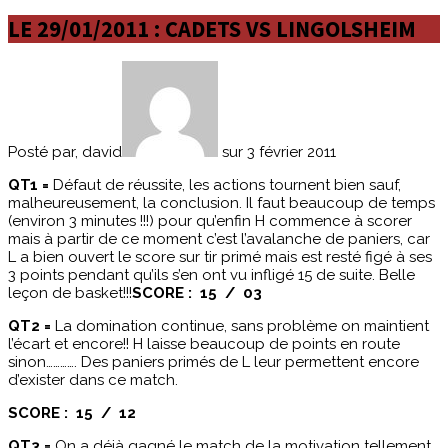
LE 29/01/2011 : CADETS VS LINGOLSHEIM
Posté par, david
sur 3 février 2011
QT1 =
Défaut de réussite, les actions tournent bien sauf,
malheureusement, la conclusion. Il faut beaucoup de temps
(environ 3 minutes !!!) pour qu’enfin H commence à scorer
mais à partir de ce moment c’est l’avalanche de paniers, car
L a bien ouvert le score sur tir primé mais est resté figé à ses
3 points pendant qu’ils s’en ont vu infligé 15 de suite. Belle
leçon de basket!!!
SCORE : 15 / 03
QT2 =
La domination continue, sans problème on maintient
l’écart et encore!! H laisse beaucoup de points en route
sinon…………. Des paniers primés de L leur permettent encore
d’exister dans ce match.
SCORE : 15 / 12
QT3 =
On a déjà gagné le match de la motivation tellement