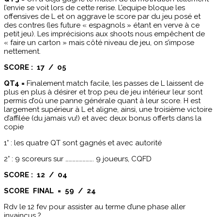
l’envie se voit lors de cette rerise. L’equipe bloque les
offensives de L et on aggrave le score par du jeu posé et
des contres (les future « espagnols » étant en verve à ce
petit jeu). Les imprécisions aux shoots nous empêchent de
« faire un carton » mais côté niveau de jeu, on s’impose
nettement.
SCORE : 17 / 05
QT4 =
Finalement match facile, les passes de L laissent de
plus en plus à désirer et trop peu de jeu intérieur leur sont
permis d’où une panne générale quant à leur score. H est
largement supérieur à L et aligne, ainsi, une troisième victoire
d’affilée (du jamais vu!) et avec deux bonus offerts dans la
copie
1° : les quatre QT sont gagnés et avec autorité
2° : 9 scoreurs sur ……………………. 9 joueurs, CQFD
SCORE : 12 / 04
SCORE FINAL = 59 / 24
Rdv le 12 fev pour assister au terme d’une phase aller
invaincus ?