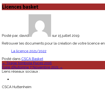
Licences basket
Posté par, david
sur 15 juillet 2019
Retrouver les documents pour la création de votre licence en c
La licence 2021/2022
Posté dans
CSCA Basket
Poste
←
Tirage tombola Puces 2016
Foire d’Automne 7 Novembre 2021
→
navigation
Liens réseaux sociaux :
CSCA Huttenheim