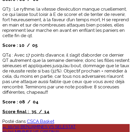
QT3 : Le rythme, la vitesse d’exécution manque cruellement,
ce qui laisse tout loisir à E de scorer et de tenter de revenir,
fort heureusement, à la faveur d’un temps mort, H se reprend
en main et sur de nombreuses attaques bien posées, elles
reprennent leur marche en avant en enfilant les paniers en
cette fin de qt.
Score : 10 / 05
QT4 : Avec 17 points d’avance, il s’agit d’aborder ce dernier
QT autrement que la semaine dernière; donc les filles restent
sérieuses et appliquées jusqu’au bout, dommage que le taux
de réussite reste si bas (32%). Objectif prochain = remédier à
cela, du moins en partie, car tous nos adversaires n’auront
pas une attaque aussi faible que ceux que vous avez déjà
rencontré. Terminons par une note positive: 8 scoreuses
différentes, chapeau!!!
Score : 08 / 04
Score final : 35 / 14
Posté dans
CSCA Basket
Poste
←
10/10 BENJAMINES VS SELESTAT