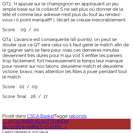
QT3 : H appuie sur le champignon en appliquant un jeu
simple basé sur le collectif. S ne sait plus où donner de la
tête et comme leur adresse n’est plus du tout au rendez-
vous ( 0 point marqué!!!! ), l’écart se creuse inexorablement;
Score : 09 / 00
QT4 : L’avance est conséquente (16 points), on peut se
douter que ce QT sera celui où il faut gérer le match afin de
le gagner sans se faire peur, mais ces dernières minutes
deviennent très dures pour H qui voit S enfiler les paniers
trop facilement, fort heureusement le temps leur manque
pour revenir sur nos talons. deuxième match et deuxième
victoire, bravo, mais attention les filles à jouer pendant tout
le match.
Score : 02 / 09
Score final : 26 / 17
Posté dans
CSCA Basket
Taggé
rebonds
Poste
←
03/10 BARR VS HUTTENHEIM
16/10 BENJAMINES VS EPFIG
→
navigation
Liens réseaux sociaux :