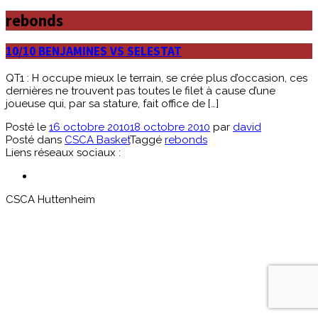
rebonds
10/10 BENJAMINES VS SELESTAT
QT1 : H occupe mieux le terrain, se crée plus d’occasion, ces
dernières ne trouvent pas toutes le filet à cause d’une
joueuse qui, par sa stature, fait office de […]
Posté le
16 octobre 2010
18 octobre 2010
par
david
Posté dans
CSCA Basket
Taggé
rebonds
Liens réseaux sociaux :
CSCA Huttenheim