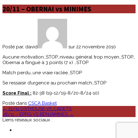
20/11 – OBERNAI vs MINIMES
Posté par, david
sur 22 novembre 2010
Aucune motivation…STOP…niveau général trop moyen…STOP…
Obernai a flingué à 3 points (7 x) …STOP
Match perdu…une vraie raclée…STOP
Se ressaisir d’urgence au prochain match…STOP
Score Final :
82-38 (19-12/19-8/20-8/24-10)
Posté dans
CSCA Basket
Poste
←
21/11 OSTHOUSE VS CADETS
28/11 – EPFIG VS BENJAMINES
→
navigation
Liens réseaux sociaux :