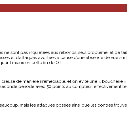
les ne sont pas inquiétées aux rebonds, seul problème, et de taill
s et d’attaques avortées à cause d’une absence de vue sur le jeu
iquant mieux en cette fin de QT.
 creusé de manière irrémédiable, et on évite une « boucherie »
a seconde période avec 50 points au compteur, effectivement l’
aucoup, mais les attaques posées ainsi que les contres trouvent,