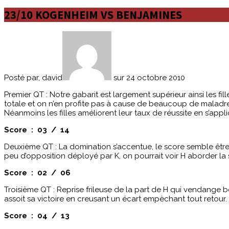
23/10 KOGENHEIM VS BENJAMINES
Posté par, david
sur 24 octobre 2010
Premier QT : Notre gabarit est largement supérieur ainsi les fil
totale et on n’en profite pas à cause de beaucoup de maladresse
Néanmoins les filles améliorent leur taux de réussite en s’appl
Score : 03 / 14
Deuxième QT : La domination s’accentue, le score semble être
peu d’opposition déployé par K, on pourrait voir H aborder l
Score : 02 / 06
Troisième QT : Reprise frileuse de la part de H qui vendange be
assoit sa victoire en creusant un écart empèchant tout retour.
Score : 04 / 13